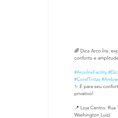
🌈 Dica Arco Íris: e
conforto e amplitude
#ArcoÍrisFacility
#Di
#CoralTintas
#Ambie
✨ E para seu confor
privativo!
📍 Loja Centro: Rua 
Washington Luiz).