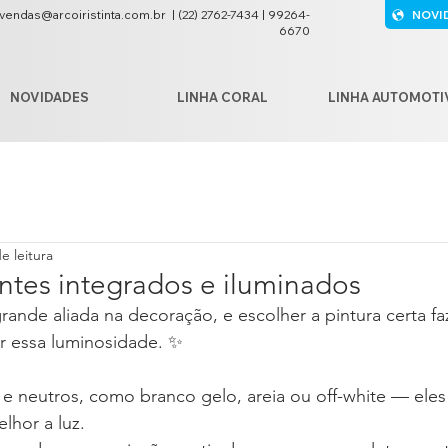
vendas@arcoiristinta.com.br
|
(22) 2762-7434 | 99264-
NOVI
6670
NOVIDADES
LINHA CORAL
LINHA AUTOMOTI
e leitura
tes integrados e iluminados
grande aliada na decoração, e escolher a pintura certa fa
ar essa luminosidade. ✨
os e neutros, como branco gelo, areia ou off-white — ele
lhor a luz.