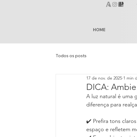
HOME
Todos os posts
17 de nov. de 2025
1 min d
DICA: Ambien
A luz natural é uma 
diferença para realç
✔️ Prefira tons clar
espaço e refletem me