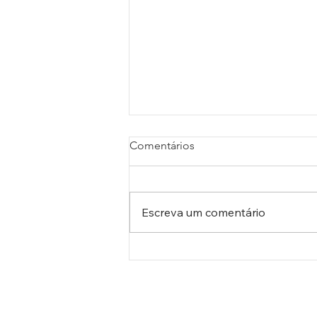
Comentários
Escreva um comentário
A Arco Íris Tintas marcou
presença na Macaé Energy
2026, o maior evento do
país no setor de petróleo e
gás.