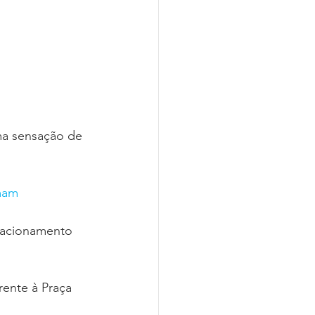
uma sensação de 
mam
tacionamento 
ente à Praça 