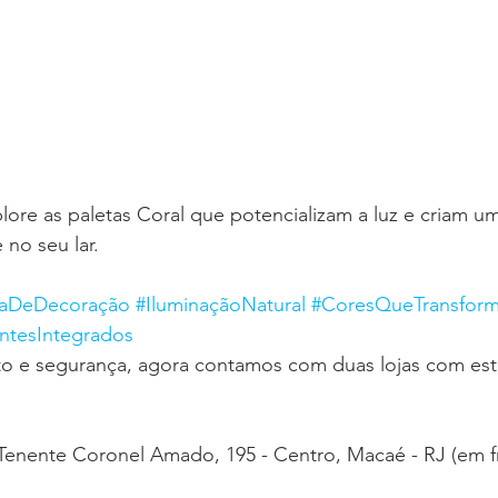
xplore as paletas Coral que potencializam a luz e criam 
 no seu lar.
caDeDecoração
#IluminaçãoNatural
#CoresQueTransfor
ntesIntegrados
to e segurança, agora contamos com duas lojas com es
Tenente Coronel Amado, 195 - Centro, Macaé - RJ (em fr