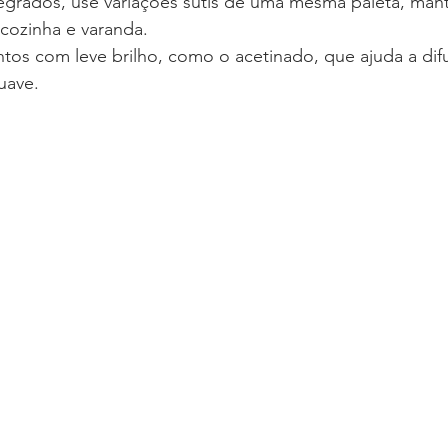
egrados, use variações sutis de uma mesma paleta, man
 cozinha e varanda.
os com leve brilho, como o acetinado, que ajuda a difu
uave.