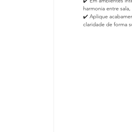
✔️ Em ambientes int
harmonia entre sala,
✔️ Aplique acabament
claridade de forma s