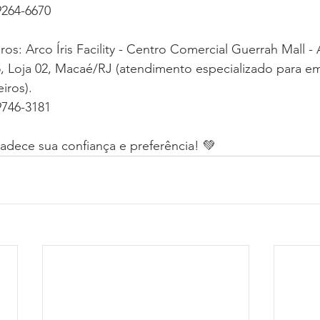
9264-6670
os: Arco Íris Facility - Centro Comercial Guerrah Mall - A
15, Loja 02, Macaé/RJ (atendimento especializado para e
iros).
9746-3181
gradece sua confiança e preferência! 💚