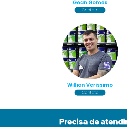
Gean Gomes
Contato
Willian Veríssimo
Contato
Precisa de atend