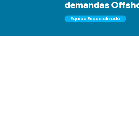
demandas Offsho
Equipe Especializada
ATENDIMENTO:
Confira nossa
página comercial aqui.
E-mail:
vendas@arcoiristinta.com.br
LOJA CENTRO
R. Tenente-Coronel Amado, 195 - Centr
27910-070, Brazil
Telefone: (22) 2762-7434
WhatsApp: (22) 99264-6670