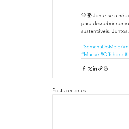
💚🌍 Junte-se a nós
para descobrir como
sustentáveis. Juntos
#SemanaDoMeioAmb
#Macaé
#Offshore
#I
Posts recentes