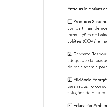
Entre as iniciativas 
1️⃣
 Produtos Sustent
compartilham de nos
formulações de bai
voláteis (COVs) e ma
2️⃣
 Descarte Respons
adequado de resíduo
de reciclagem e par
3️⃣ 
Eficiência Energét
para reduzir o cons
soluções de pintura 
4️⃣ 
Educação Ambien