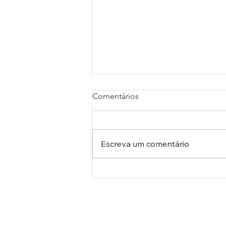
Comentários
Escreva um comentário
A Arco Íris Tintas marcou
presença na Macaé Energy
2026, o maior evento do
país no setor de petróleo e
gás.