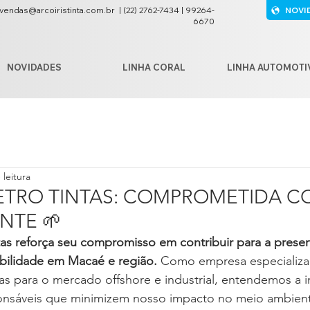
vendas@arcoiristinta.com.br
|
(22) 2762-7434 | 99264-
NOVI
6670
NOVIDADES
LINHA CORAL
LINHA AUTOMOTI
 leitura
PETRO TINTAS: COMPROMETIDA C
NTE 🌱
ntas reforça seu compromisso em contribuir para a prese
bilidade em Macaé e região. 
Como empresa especializa
as para o mercado offshore e industrial, entendemos a 
ponsáveis que minimizem nosso impacto no meio ambien