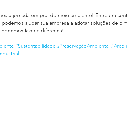
 nesta jornada em prol do meio ambiente! Entre em con
 podemos ajudar sua empresa a adotar soluções de pint
, podemos fazer a diferença!
iente
#Sustentabilidade
#PreservaçãoAmbiental
#ArcoIr
ndustrial