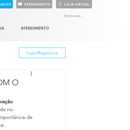
DADES
ATENDIMENTO
LOJA VIRTUAL
Em breve...
VA
ATENDIMENTO
Login/Registre-se
OM O
rvação 
da no 
importância de 
te.