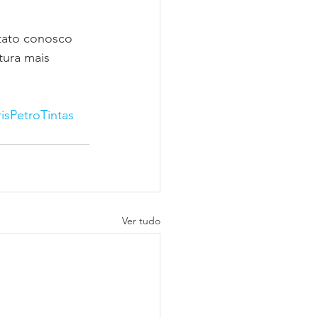
tato conosco 
ura mais 
isPetroTintas
Ver tudo