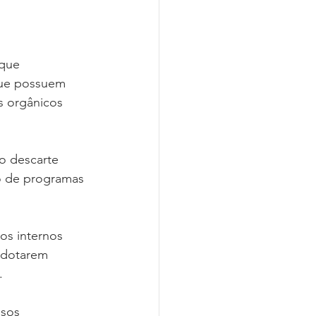
que 
que possuem 
 orgânicos 
o descarte 
o de programas 
os internos 
adotarem 
.
sos 