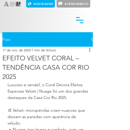
NOVIDADES
ATENDIMENTO
Post
17 de nov. de 2025
1 min de leitura
EFEITO VELVET CORAL –
TENDÊNCIA CASA COR RIO
2025
Luxuoso e versátil, o Coral Decora Efeitos 
Especiais Velvet | Nuage foi um dos grandes 
destaques da Casa Cor Rio 2025.
🎨 Velvet: micropérolas criam nuances que 
deixam as paredes com aparência de 
veludo.
☁ Nuage: traz leveza e conforto, com um 