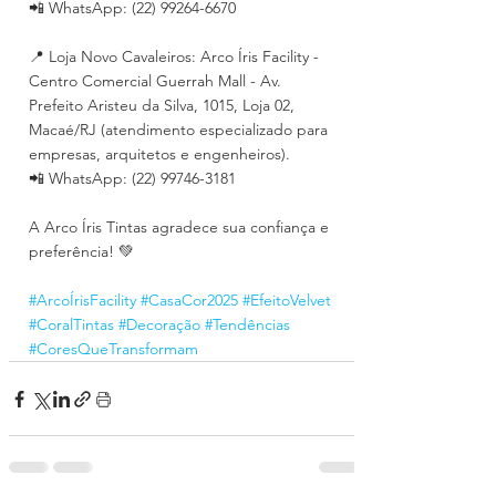
📲 WhatsApp: (22) 99264-6670
📍 Loja Novo Cavaleiros: Arco Íris Facility - 
Centro Comercial Guerrah Mall - Av. 
Prefeito Aristeu da Silva, 1015, Loja 02, 
Macaé/RJ (atendimento especializado para 
empresas, arquitetos e engenheiros).
📲 WhatsApp: (22) 99746-3181
A Arco Íris Tintas agradece sua confiança e 
preferência! 💚
#ArcoÍrisFacility
#CasaCor2025
#EfeitoVelvet
#CoralTintas
#Decoração
#Tendências
#CoresQueTransformam